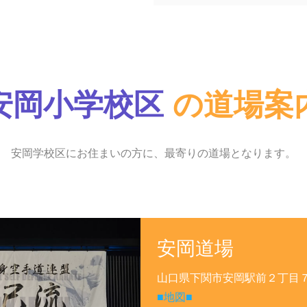
安岡小学校区
の道場案
安岡学校区にお住まいの方に、最寄りの道場となります。
安岡道場
山口県下関市安岡駅前２丁目
■地図■