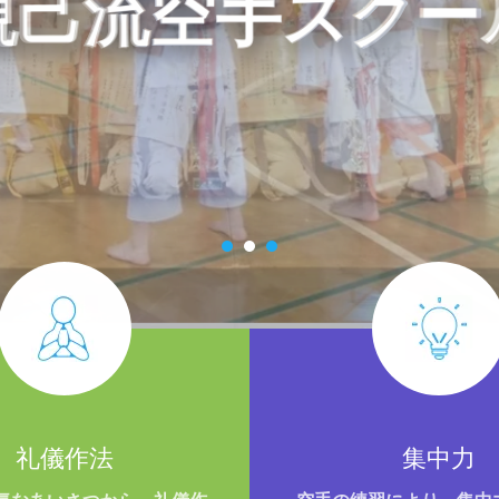
観己流空手スクー
礼儀作法
集中力