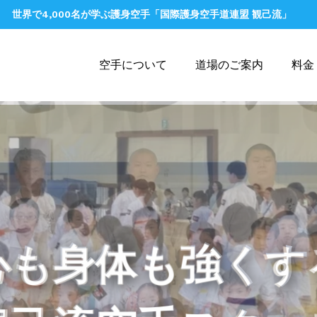
世界で4,000名が学ぶ護身空手「国際護身空手道連盟 観己流」
空手について
道場のご案内
料金
心も身体も強くす