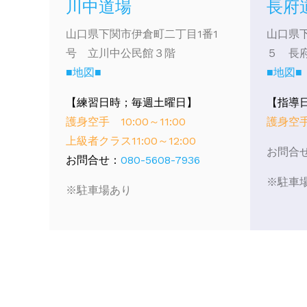
川中道場
長府
山口県下関市伊倉町二丁目1番1
山口県
号 立川中公民館３階
５ 長
■地図■
■地図■
【練習日時；毎週土曜日】
【指導
護身空手 10:00～11:00
護身空手 
上級者クラス11:00～12:00
お問合
お問合せ：
080-5608-7936
※駐車
※駐車場あり