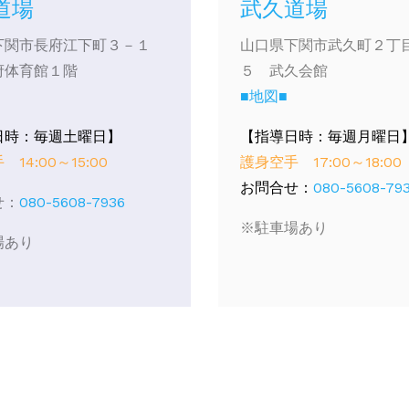
道場
武久道場
下関市長府江下町３－１
山口県下関市武久町２丁
府体育館１階
５ 武久会館
■地図■
日時：毎週土曜日】
【指導日時：毎週月曜日
14:00～15:00
護身空手 17:00～18:00
お問合せ：
080-5608-79
せ：
080-5608-7936
※駐車場あり
場あり