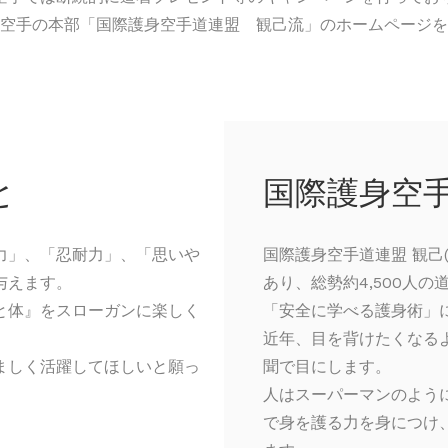
空手の本部「国際護身空手道連盟 観己流」のホームページを
と
国際護身空
力」、「忍耐力」、「思いや
国際護身空手道連盟 観己
与えます。
あり、総勢約4,500人
と体』をスローガンに楽しく
「安全に学べる護身術」
近年、目を背けたくなる
ましく活躍してほしいと願っ
聞で目にします。
人はスーパーマンのよう
で身を護る力を身につけ